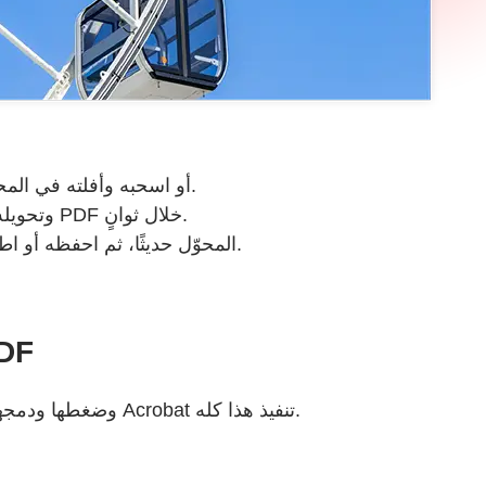
حمّل ملف TIFF أو اسحبه وأفلته في المحوّل أعلاه.
تتم معالجة ملف TIFF وتحويله إلى PDF خلال ثوانٍ.
نزّل ملف PDF المحوّل حديثًا، ثم احفظه أو اطبعه أو شاركه.
طرق أكثر للعم PDF
جرِّب أدواتنا عبر الإنترنت لتحويل ملفات PDF وضغطها ودمجها؛ حيث يستطيع Acrobat تنفيذ هذا كله.