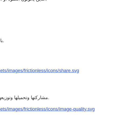
تحويل TIFF إلى PDF باستخدام أداتنا عبر الإنترنت سهل وسريع.
ts/images/frictionless/icons/share.svg
ملفات TIFF كبيرة الحجم بطبيعتها. ويسهل تحويلها إلى PDF مشاركتها وتحميلها وتوزيعها.
s/images/frictionless/icons/image-quality.svg