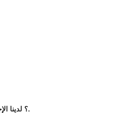
هل لديك أسئلة حول محوّل جرّب محوّل JPG إلى PDF المجاني إلى PDF؟ لدينا الإجابات.