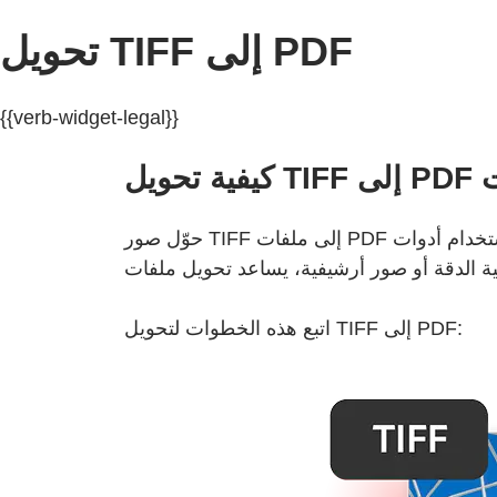
تحويل TIFF إلى PDF
{{verb-widget-legal}}
ويل
حوّل صور TIFF إلى ملفات PDF منقّحة وقابلة للمشاركة خلال ثوانٍ باستخدام أدوات Acrobat المجانية عبر الإنترنت. سواء كنت تعمل مع مستندات
اتبع هذه الخطوات لتحويل TIFF إلى PDF: