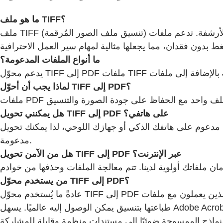
ما هو ملف TIFF؟
ملف TIFF (تنسيق ملف الصور المُرقمة) هو تنسيق صور عالي الجودة يُستخدم عادة في التصوير الفوتوغرافي والنشر والمسح الضوئي والأرشفة. تدعم ملفات TIFF الصور التفصيلية
ما أنواع الملفات المدعومة؟
لماذا يجب أن أحوّل TIFF إلى PDF؟
هل يمكنني تحويل TIFF إلى PDF على هاتفي؟
لمحوّل عبر الإنترنت في أي متصفح مدعوم على هاتفك الذكي أو جهازك اللوحي، لذا يمكنك تحويل
مدعومة.
هل من الآمن تحويل TIFF إلى PDF عبر الإنترنت؟
من يستخدم محوّل TIFF إلى PDF؟
عادةً ما يُستخدم محوّل TIFF إلى PDF من قِبل المصورين والمصممين وأمناء الأرشيف ومتخصصي التصوير الطبي الذين يعملون مع ملفات TIFF عالية الدقة ويحتاجون إلى مشاركتها أو
طباعتها بتنسيق يمكن الوصول إليه عالميًا. يسهل Adobe Acrobat تحويل هذه الملفات الكبيرة والمفصلة إلى ملفات PDF احترافية دون فقدان جودة الصورة. كما أنه مفيد لموظفي المكاتب