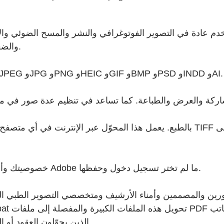
والضغط بدون فقدان، مما يجعلها مثالية لمهام سير العمل الاحترافية.
يدعم محوّل TIFF إلى PDF ملفات TIFF بالإضافة إلى ملفات JPEG وJPG وPNG وHEIC وGIF وBMP وPSD وINDD وAI.
بالطبع. يعمل هذا ا TIFF إلى PDF على منصات iOS أو Android أو أي منصة محمولة
خصوصيتك وأمان ملفاتك أولوية لدينا. تتم معالجة الملفات وحذفها من خوادم Adobe ما لم تختر تسجيل دخول وحفظها.
الذين يحوّلون العقود أو النماذج الممسوحة ضوئيًا إلى مستندات منظمة وقابلة للمشاركة.