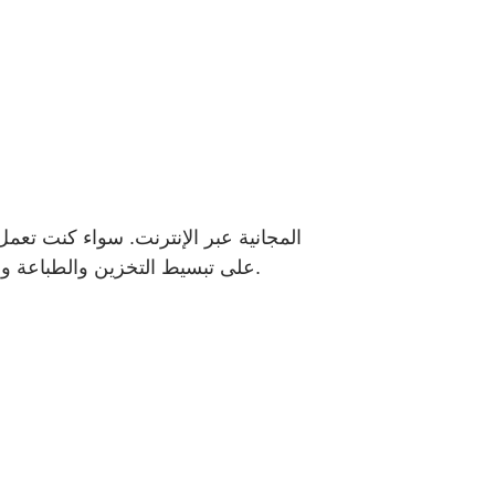
ممسوحة ضوئيًا أو صور فوتوغرافية عالية الدقة أو صور أرشيفية، يساعد تحويل ملفات TIFF إلى PDF على تبسيط التخزين والطباعة والتعاون.