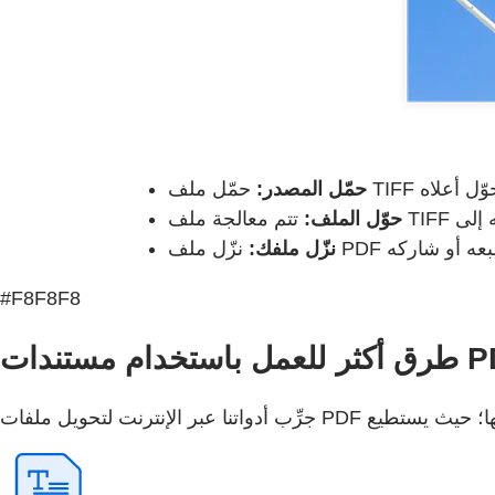
حمّل المصدر:
حوّل الملف:
نزّل ملفك:
#F8F8F8
ل باستخدام مستندات