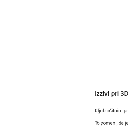
Izzivi pri 3
Kljub očitnim p
To pomeni, da j