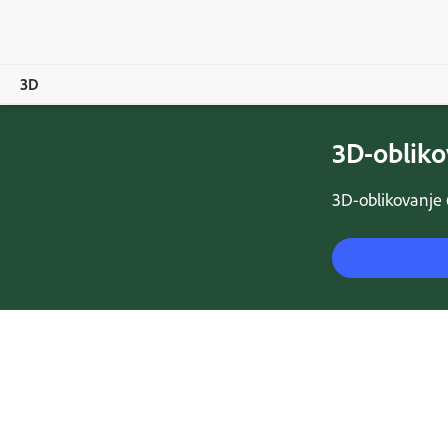
3D
3D-obliko
Pregled
Izdelki
3D-oblikovanje 
Revija
Skupnost
Izobraževanje in podpora