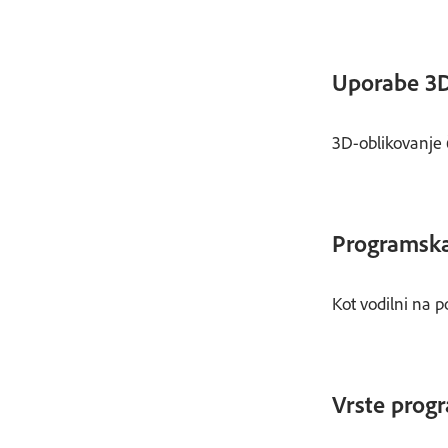
Uporabe 3D
3D-oblikovanje č
Programska
Kot vodilni na p
Vrste prog