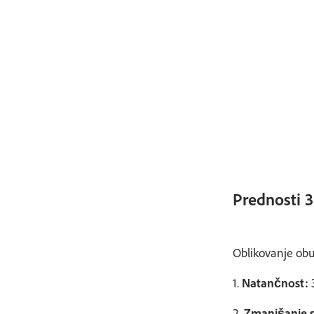
Prednosti 
Oblikovanje obut
1.
Natančnost:
3
2.
Zmanjšanje s