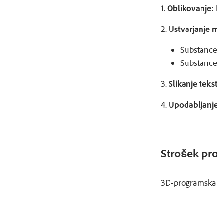
1.
Oblikovanje:
2.
Ustvarjanje m
Substance
Substance 
3.
Slikanje teks
4.
Upodabljanje
Strošek pr
3D-programska o