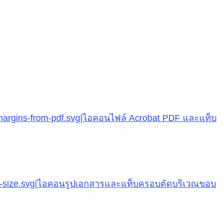
e-margins-from-pdf.svg|ไอคอนไฟล์ Acrobat PDF และแท็บ
right-size.svg|ไอคอนรูปเอกสารและแท็บครอบตัดบริเวณขอบ