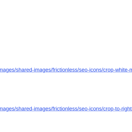
images/shared-images/frictionless/seo-icons/crop-whit
/images/shared-images/frictionless/seo-icons/crop-to-