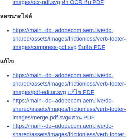
images/ocr-pdf.svg
ทำ OCR กับ PDF
ลดขนาดไฟล์
https://main--dc--adobecom.aem.live/dc-
shared/assets/images/frictionless/verb-footer-
images/compress-pdf.svg
บีบอัด PDF
แก้ไข
https://main--dc--adobecom.aem.live/dc-
shared/assets/images/frictionless/verb-footer-
images/pdf-editor.svg
แก้ไข PDF
https://main--dc--adobecom.aem.live/dc-
shared/assets/images/frictionless/verb-footer-
images/merge-pdf.svg
ผสาน PDF
https://main--dc--adobecom.aem.live/dc-
shared/assets/images/frictionless/verb-footer-