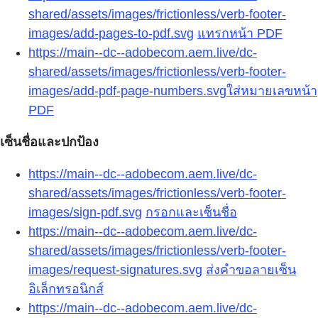
shared/assets/images/frictionless/verb-footer-
images/add-pages-to-pdf.svg
แทรกหน้า PDF
https://main--dc--adobecom.aem.live/dc-
shared/assets/images/frictionless/verb-footer-
images/add-pdf-page-numbers.svg
ใส่หมายเลขหน้า
PDF
เซ็นชื่อและปกป้อง
https://main--dc--adobecom.aem.live/dc-
shared/assets/images/frictionless/verb-footer-
images/sign-pdf.svg
กรอกและเซ็นชื่อ
https://main--dc--adobecom.aem.live/dc-
shared/assets/images/frictionless/verb-footer-
images/request-signatures.svg
ส่งคำขอลายเซ็น
อิเล็กทรอนิกส์
https://main--dc--adobecom.aem.live/dc-