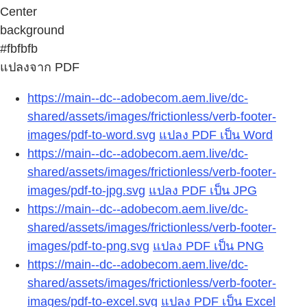
Center
background
#fbfbfb
แปลงจาก PDF
https://main--dc--adobecom.aem.live/dc-
shared/assets/images/frictionless/verb-footer-
images/pdf-to-word.svg
แปลง PDF เป็น Word
https://main--dc--adobecom.aem.live/dc-
shared/assets/images/frictionless/verb-footer-
images/pdf-to-jpg.svg
แปลง PDF เป็น JPG
https://main--dc--adobecom.aem.live/dc-
shared/assets/images/frictionless/verb-footer-
images/pdf-to-png.svg
แปลง PDF เป็น PNG
https://main--dc--adobecom.aem.live/dc-
shared/assets/images/frictionless/verb-footer-
images/pdf-to-excel.svg
แปลง PDF เป็น Excel