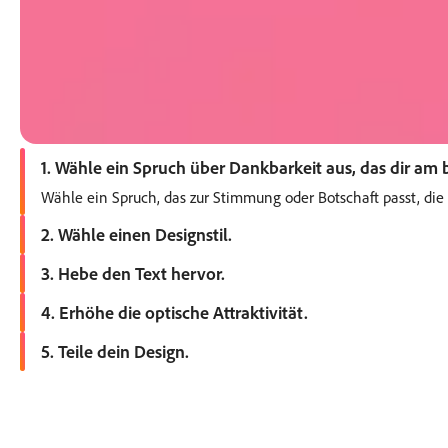
1. Wähle ein Spruch über Dankbarkeit aus, das dir am b
Wähle ein Spruch, das zur Stimmung oder Botschaft passt, die
2. Wähle einen Designstil.
Öffne Adobe Express und sieh dir die Vorlagen an. Du kannst u
3. Hebe den Text hervor.
Platziere das Zitat an einer prominenten Stelle. Probiere versc
4. Erhöhe die optische Attraktivität.
Füge passende Bilder, Rahmen, Farben oder Filter hinzu, um d
5. Teile dein Design.
Lade dein Design herunter oder poste es direkt von Adobe Expre