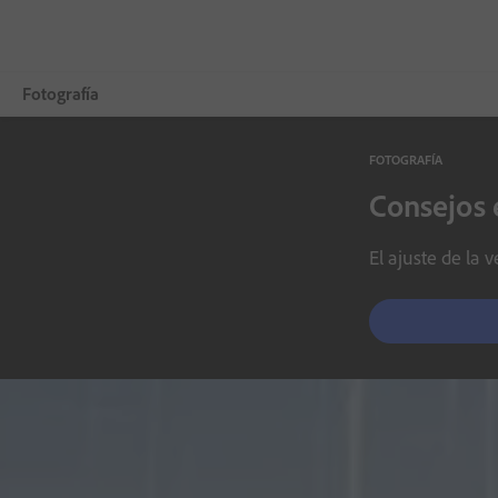
Fotografía
FOTOGRAFÍA
Overview
Consejos 
Aprendizaje y asistencia
El ajuste de la
Consejos de fotografía
Inspírate
Comparar planes
Comprar ahora
Prueba gratis