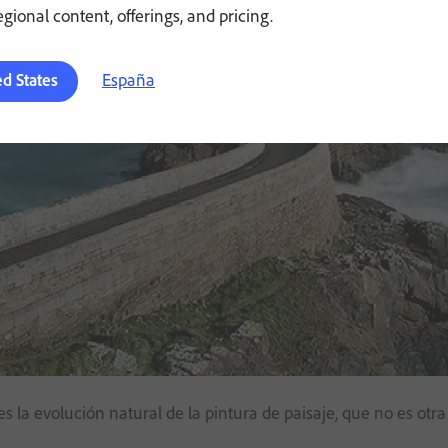
regional content, offerings, and pricing.
España
ed States
 es la evolución natural de la pintura de paisaje, que no es o