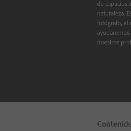
de espacios 
naturaleza. 
fotógrafo, af
ayudaremos a
nuestros prof
Contenido