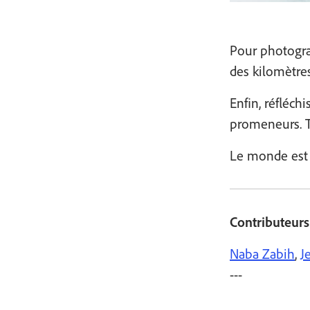
Pour photogra
des kilomètres
Enfin, réfléch
promeneurs. To
Le monde est t
Contributeurs
Naba Zabih
,
J
---