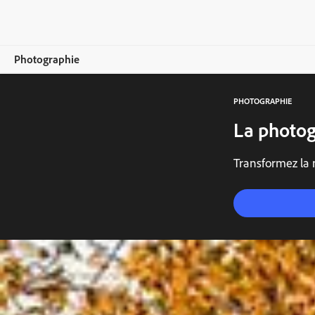
Photographie
PHOTOGRAPHIE
Vue d’ensemble
La photog
Formation et support
Transformez la 
Conseils pour la photographie
Trouver l'inspiration
Comparer les formules
S’abonner
Essai gratuit