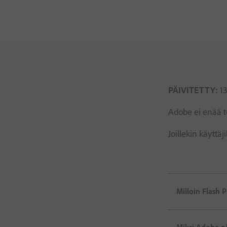
PÄIVITETTY:
13
Adobe ei enää tu
Joillekin käyttä
Milloin Flash 