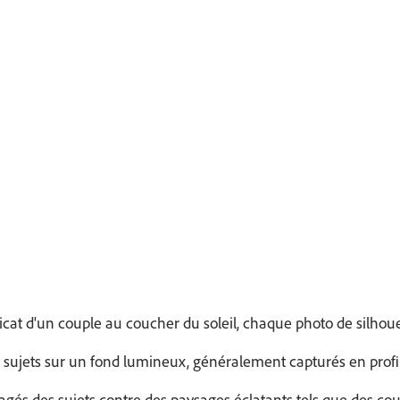
élicat d'un couple au coucher du soleil, chaque photo de silhou
e sujets sur un fond lumineux, généralement capturés en profi
ragés des sujets contre des paysages éclatants tels que des cou