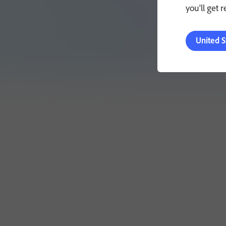
you'll get 
United S