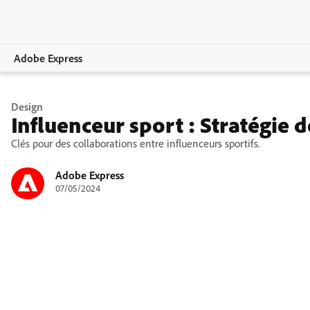
Adobe Express
Vue d’ensemble
Design
Influenceur sport : Stratégie 
Création
Clés pour des collaborations entre influenceurs sportifs.
Modification
Adobe Express
07/05/2024
Entreprises
Enseignement
Comparer les formules