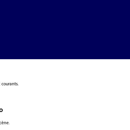
 courants.
o
scène.