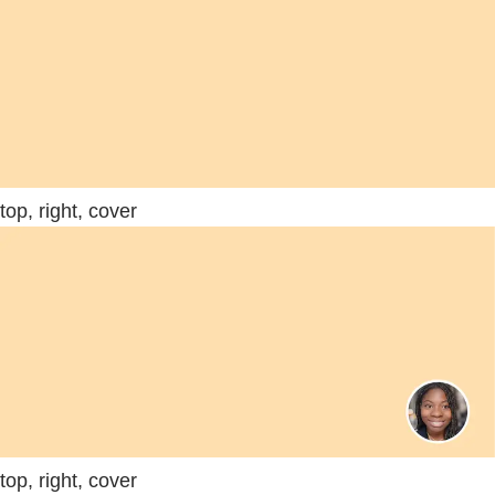
top, right, cover
top, right, cover