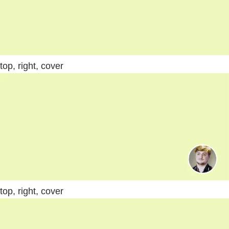
top, right, cover
top, right, cover