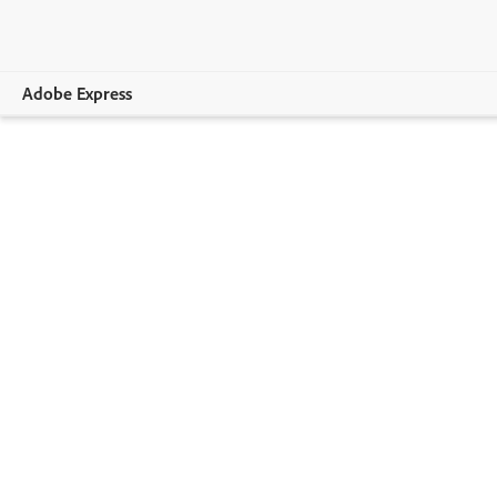
Adobe Express
Panoramica
Crea
Modifica
Per aziende
Istruzione
Piani