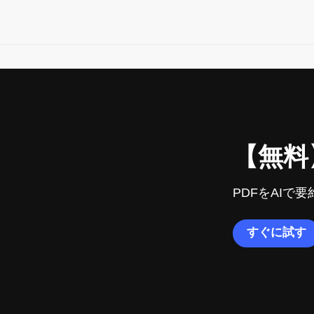
【無料
PDFを
AIで
要
すぐに
試す