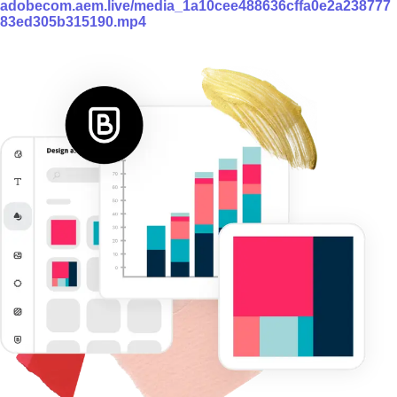
adobecom.aem.live/media_1a10cee488636cffa0e2a238777
83ed305b315190.mp4