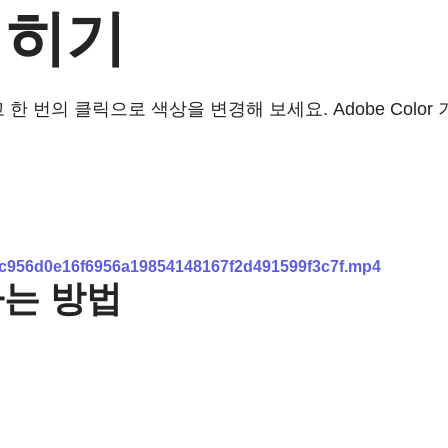
입히기
고 한 번의 클릭으로 색상을 변경해 보세요. Adobe Col
_1c956d0e16f6956a19854148167f2d491599f3c7f.mp4
는 방법