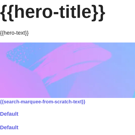
{{hero-title}}
{{hero-text}}
{{search-marquee-from-scratch-text}}
Default
Default