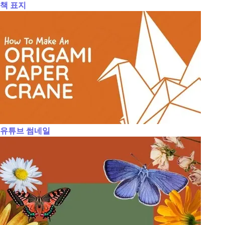
책 표지
유튜브 썸네일