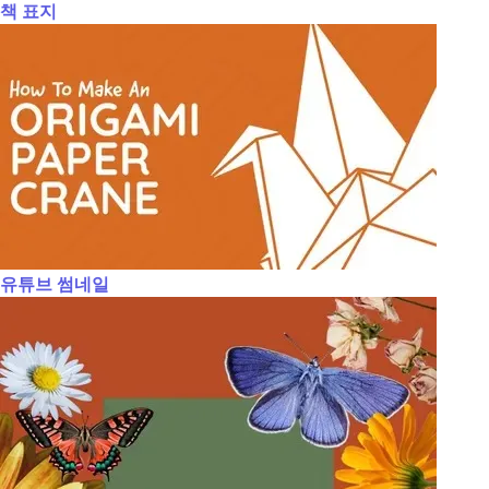
책 표지
유튜브 썸네일