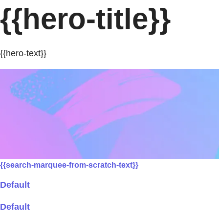
{{hero-title}}
{{hero-text}}
{{search-marquee-from-scratch-text}}
Default
Default