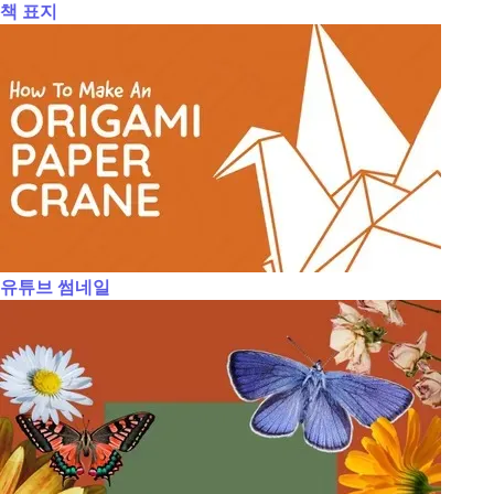
책 표지
유튜브 썸네일