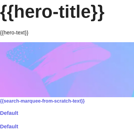
{{hero-title}}
{{hero-text}}
{{search-marquee-from-scratch-text}}
Default
Default