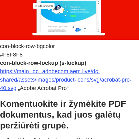
con-block-row-bgcolor
#F8F8F8
con-block-row-lockup (s-lockup)
https://main--dc--adobecom.aem.live/dc-
shared/assets/images/product-icons/svg/acrobat-pro-
40.svg
„Adobe Acrobat Pro“
Komentuokite ir žymėkite PDF
dokumentus, kad juos galėtų
peržiūrėti grupė.