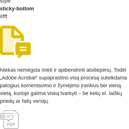
style
sticky-bottom
#fff
Niekas nemėgsta rinkti ir apibendrinti atsiliepimų. Todėl
„Adobe Acrobat“ supaprastino visą procesą suteikdama
patogius komentavimo ir žymėjimo įrankius bei vieną
vietą, kurioje galima viską tvarkyti – be kelių el. laiškų
priedų ar failų versijų.