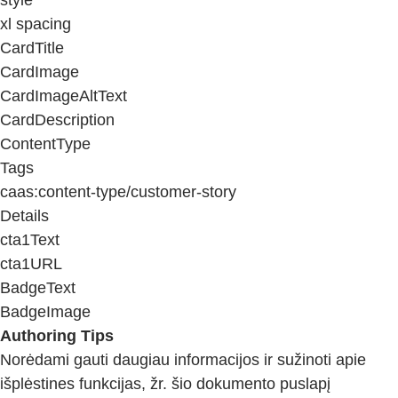
xl spacing
CardTitle
CardImage
CardImageAltText
CardDescription
ContentType
Tags
caas:content-type/customer-story
Details
cta1Text
cta1URL
BadgeText
BadgeImage
Authoring Tips
Norėdami gauti daugiau informacijos ir sužinoti apie
išplėstines funkcijas, žr. šio dokumento puslapį