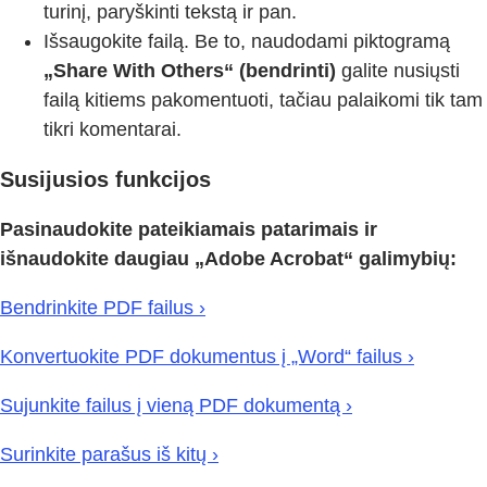
turinį, paryškinti tekstą ir pan.
Išsaugokite failą. Be to, naudodami piktogramą
„Share With Others“ (bendrinti)
galite nusiųsti
failą kitiems pakomentuoti, tačiau palaikomi tik tam
tikri komentarai.
Susijusios funkcijos
Pasinaudokite pateikiamais patarimais ir
išnaudokite daugiau „Adobe Acrobat“ galimybių:
Bendrinkite PDF failus ›
Konvertuokite PDF dokumentus į „Word“ failus ›
Sujunkite failus į vieną PDF dokumentą ›
Surinkite parašus iš kitų ›