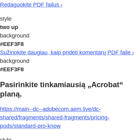
Redaguokite PDF failus ›
style
two up
background
#EEF3F8
Sužinokite daugiau, kaip pridėti komentarų PDF faile ›
background
#EEF3F8
Pasirinkite tinkamiausią „Acrobat“
planą.
https://main--dc--adobecom.aem.live/dc-
shared/fragments/shared-fragments/pricing-
pods/standard-pro-know
style