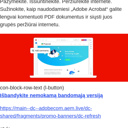
Pažymėkite. Išsiuntinėkite. Peržiūrėkite internete.
Sužinokite, kaip naudodamiesi „Adobe Acrobat“ galite
lengvai komentuoti PDF dokumentus ir siųsti juos
grupės peržiūrai internetu.
con-block-row-text (l-button)
Išbandykite nemokamą bandomąją versiją
https://main--dc--adobecom.aem.live/dc-
shared/fragments/promo-banners/dc-refresh