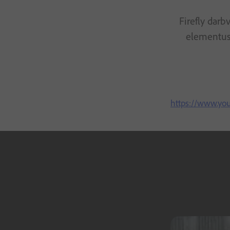
Firefly darb
elementus 
https://www.y