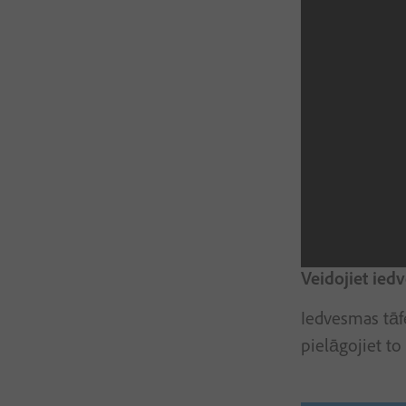
Veidojiet ied
Iedvesmas tāf
pielāgojiet t