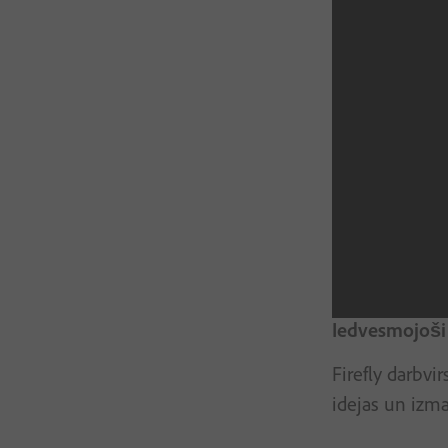
Iedvesmojoši 
Firefly darbvi
idejas un izm