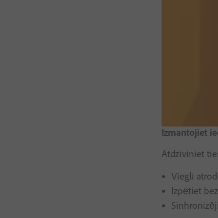
Izmantojiet i
Atdzīviniet ti
Viegli atro
Izpētiet be
Sinhronizēj