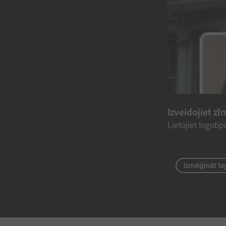
Izveidojiet z
Lietojiet logoti
Izmēģināt ta