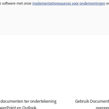
de software met onze
implementatieresources voor ondernemingen
en
ook documenten ter ondertekening
Gebruik Document 
werPoint en Outlook.
overee