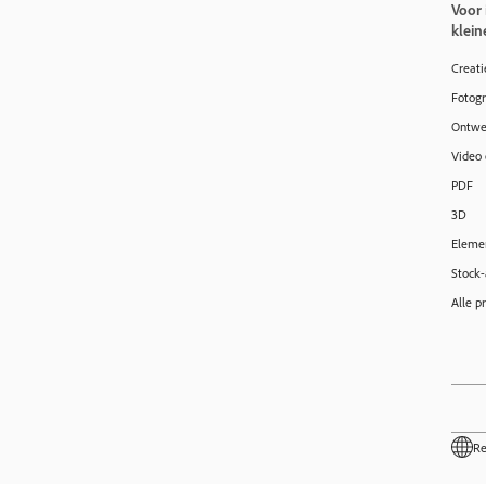
Voor 
klein
Creati
Fotogr
Ontwer
Video 
PDF
3D
Eleme
Stock-
Alle p
Re