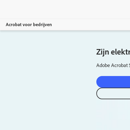
Acrobat voor bedrijven
Overzicht
Zijn elek
Producten
Adobe Acrobat S
Oplossingen
Resources
Voor beheerders
Lidmaatschappen vergelijken
Verkoopafdeling