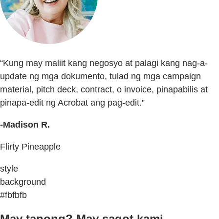
“Kung may maliit kang negosyo at palagi kang nag-a-
update ng mga dokumento, tulad ng mga campaign
material, pitch deck, contract, o invoice, pinapabilis at
pinapa-edit ng Acrobat ang pag-edit.”
-Madison R.
Flirty Pineapple
style
background
#fbfbfb
May tanong? May sagot kami.