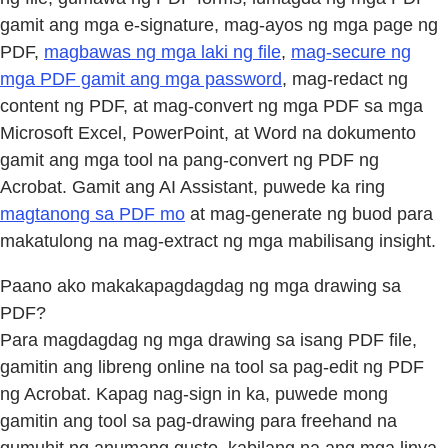
gamit ang mga e-signature, mag-ayos ng mga page ng
PDF,
magbawas ng mga laki ng file
,
mag-secure ng
mga PDF gamit ang mga password
, mag-redact ng
content ng PDF, at mag-convert ng mga PDF sa mga
Microsoft Excel, PowerPoint, at Word na dokumento
gamit ang mga tool na pang-convert ng PDF ng
Acrobat. Gamit ang AI Assistant, puwede ka ring
magtanong sa PDF mo
at mag-generate ng buod para
makatulong na mag-extract ng mga mabilisang insight.
Paano ako makakapagdagdag ng mga drawing sa
PDF?
Para magdagdag ng mga drawing sa isang PDF file,
gamitin ang libreng online na tool sa pag-edit ng PDF
ng Acrobat. Kapag nag-sign in ka, puwede mong
gamitin ang tool sa pag-drawing para freehand na
gumuhit ng anumang gusto, kabilang na ang mga linya,