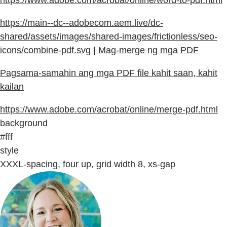
https://main--dc--adobecom.aem.live/dc-
shared/assets/images/shared-images/frictionless/seo-
icons/combine-pdf.svg | Mag-merge ng mga PDF
Pagsama-samahin ang mga PDF file kahit saan, kahit
kailan
https://www.adobe.com/acrobat/online/merge-pdf.html
background
#fff
style
XXXL-spacing, four up, grid width 8, xs-gap