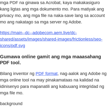
mga PDF na ginawa sa Acrobat, kaya makakasiguro
kang ligtas ang mga dokumento mo. Para matiyak ang
privacy mo, ang mga file na naka-save lang sa account
mo ang nakatago sa mga server ng Adobe.
https://main--dc--adobecom.aem.live/dc-
shared/assets/images/shared-images/frictionless/seo-
icons/pdf.svg
Gumawa online gamit ang mga maaasahang
PDF tool.
Bilang inventor ng
PDF format
, nag-aalok ang Adobe ng
mga online tool na may pinakamataas na kalidad na
idinisenyo para mapanatili ang kabuuang integridad ng
mga file mo.
background