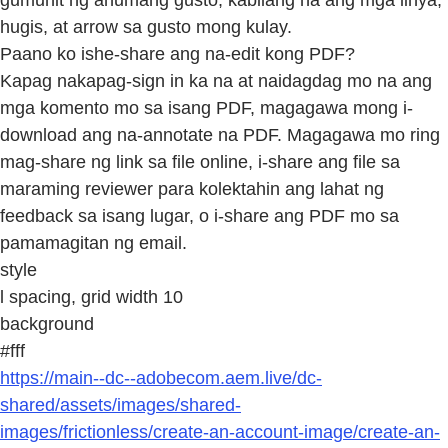
hugis, at arrow sa gusto mong kulay.
Paano ko ishe-share ang na-edit kong PDF?
Kapag nakapag-sign in ka na at naidagdag mo na ang
mga komento mo sa isang PDF, magagawa mong i-
download ang na-annotate na PDF. Magagawa mo ring
mag-share ng link sa file online, i-share ang file sa
maraming reviewer para kolektahin ang lahat ng
feedback sa isang lugar, o i-share ang PDF mo sa
pamamagitan ng email.
style
l spacing, grid width 10
background
#fff
https://main--dc--adobecom.aem.live/dc-
shared/assets/images/shared-
images/frictionless/create-an-account-image/create-an-