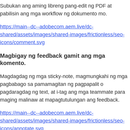
Subukan ang aming libreng pang-edit ng PDF at
pabilisin ang mga workflow ng dokumento mo.
https://main--dc--adobecom.aem.live/dc-
shared/assets/images/shared-images/frictionless/seo-
icons/comment.svg
Magbigay ng feedback gamit ang mga
komento.
Magdagdag ng mga sticky-note, magmungkahi ng mga
pagbabago sa pamamagitan ng pagpapalit o
pagdaragdag ng text, at i-tag ang mga teammate para
maging malinaw at mapagtutulungan ang feedback.
https://main--dc--adobecom.aem.live/dc-
shared/assets/images/shared-images/frictionless/seo-
icons/annotate.svg