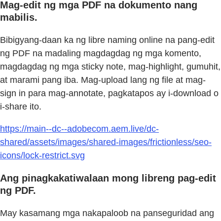
Mag-edit ng mga PDF na dokumento nang
mabilis.
Bibigyang-daan ka ng libre naming online na pang-edit
ng PDF na madaling magdagdag ng mga komento,
magdagdag ng mga sticky note, mag-highlight, gumuhit,
at marami pang iba. Mag-upload lang ng file at mag-
sign in para mag-annotate, pagkatapos ay i-download o
i-share ito.
https://main--dc--adobecom.aem.live/dc-
shared/assets/images/shared-images/frictionless/seo-
icons/lock-restrict.svg
Ang pinagkakatiwalaan mong libreng pag-edit
ng PDF.
May kasamang mga nakapaloob na panseguridad ang