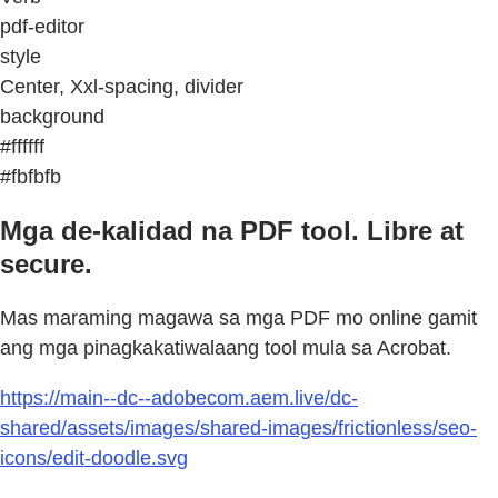
pdf-editor
style
Center, Xxl-spacing, divider
background
#ffffff
#fbfbfb
Mga de-kalidad na PDF tool. Libre at
secure.
Mas maraming magawa sa mga PDF mo online gamit
ang mga pinagkakatiwalaang tool mula sa Acrobat.
https://main--dc--adobecom.aem.live/dc-
shared/assets/images/shared-images/frictionless/seo-
icons/edit-doodle.svg