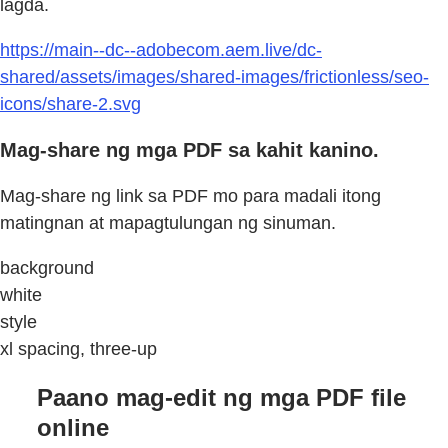
lagda.
https://main--dc--adobecom.aem.live/dc-
shared/assets/images/shared-images/frictionless/seo-
icons/share-2.svg
Mag-share ng mga PDF sa kahit kanino.
Mag-share ng link sa PDF mo para madali itong
matingnan at mapagtulungan ng sinuman.
background
white
style
xl spacing, three-up
Paano mag-edit ng mga PDF file
online