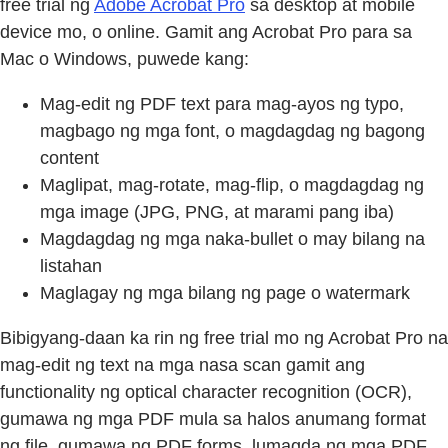
free trial ng
Adobe Acrobat Pro
sa desktop at mobile
device mo, o online. Gamit ang Acrobat Pro para sa
Mac o Windows, puwede kang:
Mag-edit ng PDF text para mag-ayos ng typo,
magbago ng mga font, o magdagdag ng bagong
content
Maglipat, mag-rotate, mag-flip, o magdagdag ng
mga image (JPG, PNG, at marami pang iba)
Magdagdag ng mga naka-bullet o may bilang na
listahan
Maglagay ng mga bilang ng page o watermark
Bibigyang-daan ka rin ng free trial mo ng Acrobat Pro na
mag-edit ng text na mga nasa scan gamit ang
functionality ng optical character recognition (OCR),
gumawa ng mga PDF mula sa halos anumang format
ng file, gumawa ng PDF forms, lumagda ng mga PDF