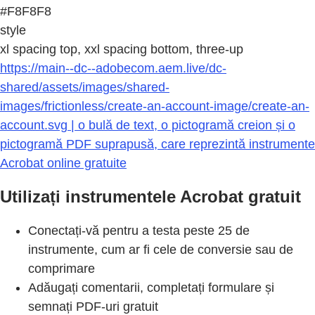
#F8F8F8
style
xl spacing top, xxl spacing bottom, three-up
https://main--dc--adobecom.aem.live/dc-
shared/assets/images/shared-
images/frictionless/create-an-account-image/create-an-
account.svg | o bulă de text, o pictogramă creion și o
pictogramă PDF suprapusă, care reprezintă instrumente
Acrobat online gratuite
Utilizați instrumentele Acrobat gratuit
Conectați-vă pentru a testa peste 25 de
instrumente, cum ar fi cele de conversie sau de
comprimare
Adăugați comentarii, completați formulare și
semnați PDF-uri gratuit