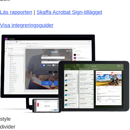
Läs rapporten
|
Skaffa Acrobat Sign-tillägget
Visa integreringsguider
style
divider