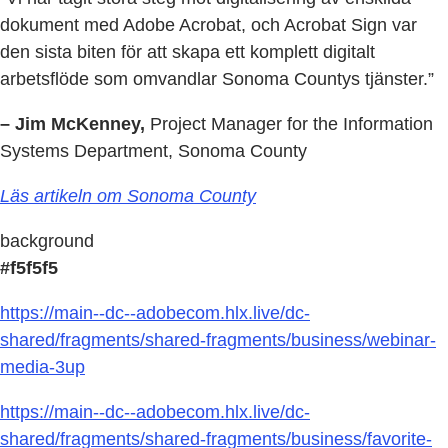
dokument med Adobe Acrobat, och Acrobat Sign var
den sista biten för att skapa ett komplett digitalt
arbetsflöde som omvandlar Sonoma Countys tjänster.”
– Jim McKenney,
Project Manager for the Information
Systems Department, Sonoma County
Läs artikeln om Sonoma County
background
#f5f5f5
https://main--dc--adobecom.hlx.live/dc-
shared/fragments/shared-fragments/business/webinar-
media-3up
https://main--dc--adobecom.hlx.live/dc-
shared/fragments/shared-fragments/business/favorite-