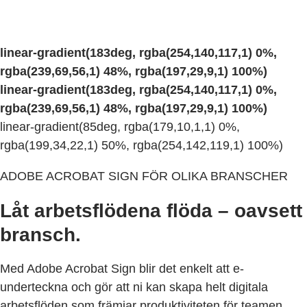
linear-gradient(183deg, rgba(254,140,117,1) 0%,
rgba(239,69,56,1) 48%, rgba(197,29,9,1) 100%)
linear-gradient(183deg, rgba(254,140,117,1) 0%,
rgba(239,69,56,1) 48%, rgba(197,29,9,1) 100%)
linear-gradient(85deg, rgba(179,10,1,1) 0%,
rgba(199,34,22,1) 50%, rgba(254,142,119,1) 100%)
ADOBE ACROBAT SIGN FÖR OLIKA BRANSCHER
Låt arbetsflödena flöda – oavsett
bransch.
Med Adobe Acrobat Sign blir det enkelt att e-
underteckna och gör att ni kan skapa helt digitala
arbetsflöden som främjar produktiviteten för teamen,