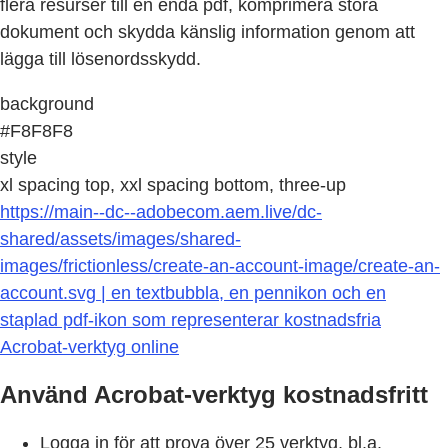
flera resurser till en enda pdf, komprimera stora
dokument och skydda känslig information genom att
lägga till lösenordsskydd.
background
#F8F8F8
style
xl spacing top, xxl spacing bottom, three-up
https://main--dc--adobecom.aem.live/dc-
shared/assets/images/shared-
images/frictionless/create-an-account-image/create-an-
account.svg | en textbubbla, en pennikon och en
staplad pdf-ikon som representerar kostnadsfria
Acrobat-verktyg online
Använd Acrobat-verktyg kostnadsfritt
Logga in för att prova över 25 verktyg, bl.a.