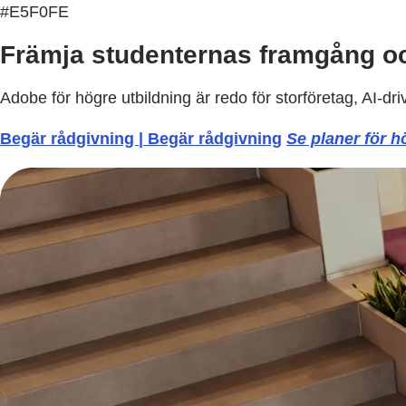
#E5F0FE
Främja studenternas framgång o
Adobe för högre utbildning är redo för storföretag, AI-dr
Begär rådgivning | Begär rådgivning
Se planer för h