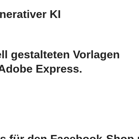
nerativer KI
l gestalteten Vorlagen
n Adobe Express.
tos für den Facebook-Shop