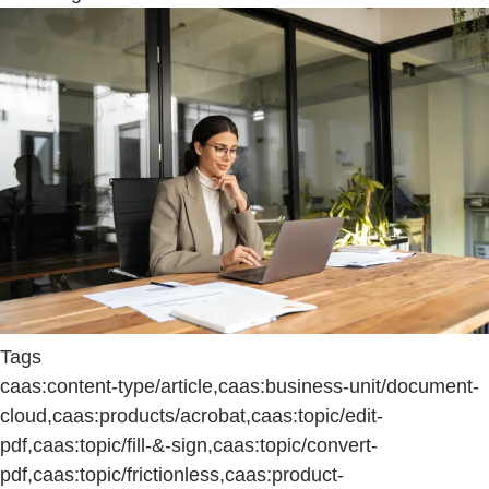
Tags
caas:content-type/article,caas:business-unit/document-
cloud,caas:products/acrobat,caas:topic/edit-
pdf,caas:topic/fill-&-sign,caas:topic/convert-
pdf,caas:topic/frictionless,caas:product-