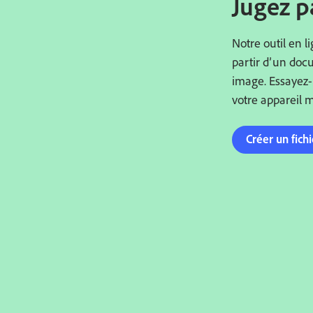
Jugez 
Notre outil en l
partir d’un doc
image. Essayez-
votre appareil m
Créer un fich