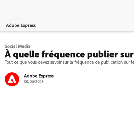
Adobe Express
Vue d’ensemble
Social Media
À quelle fréquence publier sur
Création
Tout ce que vous devez savoir sur la fréquence de publication sur l
Modification
Adobe Express
30/06/2023
Entreprises
Enseignement
Comparer les formules