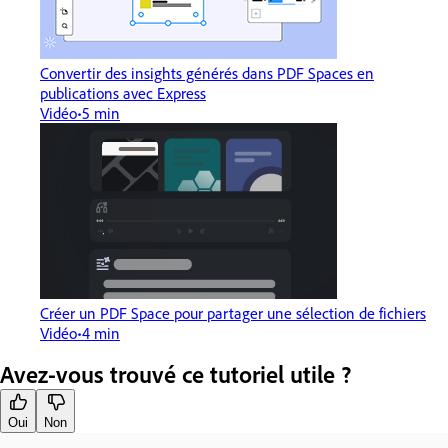
Convertir des insights générés dans PDF Spaces en
publications avec Express
Vidéo
5 min
Créer un PDF Space pour partager une sélection de fichiers
Vidéo
4 min
Avez-vous trouvé ce tutoriel utile ?
Oui
Non