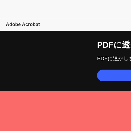
Adobe Acrobat
概要
PDFに
透
機能
PDFに
透かし
モバイル
プランを
比較
オンラインツール
ラーニングとサポート
無料で
始める