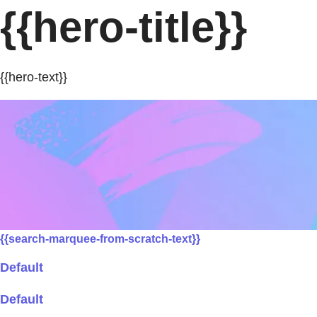
{{hero-title}}
{{hero-text}}
{{search-marquee-from-scratch-text}}
Default
Default