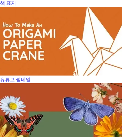
책 표지
유튜브 썸네일