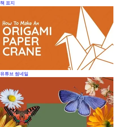
책 표지
유튜브 썸네일