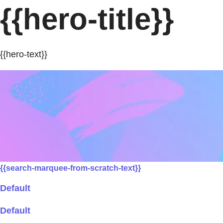
{{hero-title}}
{{hero-text}}
{{search-marquee-from-scratch-text}}
Default
Default