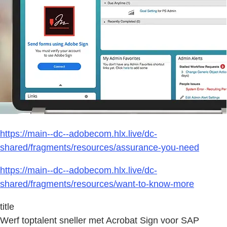
https://main--dc--adobecom.hlx.live/dc-
shared/fragments/resources/assurance-you-need
https://main--dc--adobecom.hlx.live/dc-
shared/fragments/resources/want-to-know-more
title
Werf toptalent sneller met Acrobat Sign voor SAP