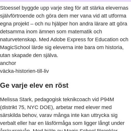
Stoessel byggde upp varje steg för att stärka elevernas
självförtroende och göra dem mer vana vid att utforma
egna projekt – och nu hjälper hon andra lärare att göra
detsamma inom ämnen som matematik och
naturvetenskap. Med Adobe Express for Education och
MagicSchool lärde sig eleverna inte bara om historia,
utan skapade den själva.
anchor
väcka-historien-till-liv
Ge varje elev en röst
Melissa Stark, pedagogisk teknikcoach vid P94M
(distrikt 75, NYC DOE), arbetar med elever med
särskilda behov, varav många inte kan uttrycka sig
verbalt eller har en läsförmåga som ligger långt under
årskursnivån. Med hjälp av Magic School förenklar