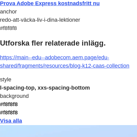
Prova Adobe Express kostnadsfritt nu
anchor
redo-att-väcka-liv-i-dina-lektioner
#f8f8f8
Utforska fler relaterade inlägg.
https://main--edu--adobecom.aem.page/edu-
shared/fragments/resources/blog-k12-caas-collection
style
l-spacing-top, xxs-spacing-bottom
background
#f8f8f8
#f8f8f8
Visa alla