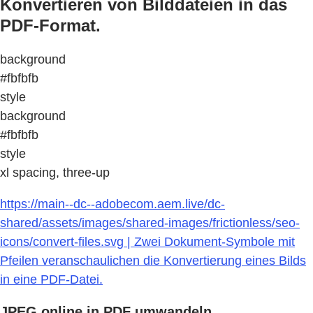
Konvertieren von Bilddateien in das
PDF-Format.
background
#fbfbfb
style
background
#fbfbfb
style
xl spacing, three-up
https://main--dc--adobecom.aem.live/dc-
shared/assets/images/shared-images/frictionless/seo-
icons/convert-files.svg | Zwei Dokument-Symbole mit
Pfeilen veranschaulichen die Konvertierung eines Bilds
in eine PDF-Datei.
JPEG online in PDF umwandeln.