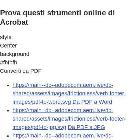
Prova questi strumenti online di
Acrobat
style
Center
background
#fbfbfb
Converti da PDF
https://main--dc--adobecom.aem.live/dc-
shared/assets/images/frictionless/verb-footer-
images/pdf-to-word.svg
Da PDF a Word
https://main--dc--adobecom.aem.live/dc-
shared/assets/images/frictionless/verb-footer-
images/pdf-to-jpg.svg
Da PDF a JPG
https://main--dc--adobecom.aem.live/dc-