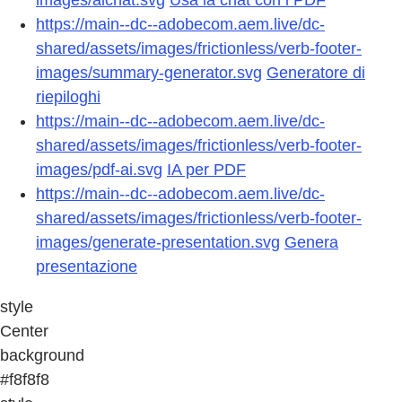
images/aichat.svg
Usa la chat con i PDF
https://main--dc--adobecom.aem.live/dc-
shared/assets/images/frictionless/verb-footer-
images/summary-generator.svg
Generatore di
riepiloghi
https://main--dc--adobecom.aem.live/dc-
shared/assets/images/frictionless/verb-footer-
images/pdf-ai.svg
IA per PDF
https://main--dc--adobecom.aem.live/dc-
shared/assets/images/frictionless/verb-footer-
images/generate-presentation.svg
Genera
presentazione
style
Center
background
#f8f8f8