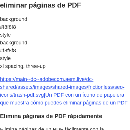
eliminar páginas de PDF
background
#f8f8f8
style
background
#f8f8f8
style
xl spacing, three-up
https://main--dc--adobecom.aem.live/dc-
shared/assets/images/shared-images/frictionless/seo-
icons/trash-pdf.svg|Un PDF con un ícono de papelera
que muestra cómo puedes eliminar páginas de un PDF
Elimina páginas de PDF rápidamente
Elimina páginas de un PDF fácilmente con la