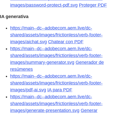
images/password-protect-pdf.svg
Proteger PDF
IA generativa
https://main--dc--adobecom.aem.live/dc-
shared/assets/images/frictionless/verb-footer-
images/aichat.svg
Chatear con PDF
https://main--dc--adobecom.aem.live/dc-
shared/assets/images/frictionless/verb-footer-
images/summary-generator.svg
Generador de
resúmenes
https://main--dc--adobecom.aem.live/dc-
shared/assets/images/frictionless/verb-footer-
images/pdf-ai.svg
IA para PDF
https://main--dc--adobecom.aem.live/dc-
shared/assets/images/frictionless/verb-footer-
images/generate-presentation.svg
Generar