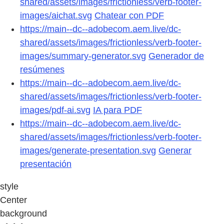
shared/assets/images/frictionless/verb-footer-
images/aichat.svg
Chatear con PDF
https://main--dc--adobecom.aem.live/dc-
shared/assets/images/frictionless/verb-footer-
images/summary-generator.svg
Generador de
resúmenes
https://main--dc--adobecom.aem.live/dc-
shared/assets/images/frictionless/verb-footer-
images/pdf-ai.svg
IA para PDF
https://main--dc--adobecom.aem.live/dc-
shared/assets/images/frictionless/verb-footer-
images/generate-presentation.svg
Generar
presentación
style
Center
background