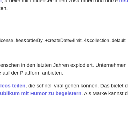
n
, arbeite mit Influencer*innen zusammen und nutze
Ins
ten.
cense=free&orderBy=+createDate&limit=4&collection=default
 Menschen in den letzten Jahren explodiert. Unternehm
 auf der Plattform anbieten.
deos teilen
, die schnell viral gehen können. Das bietet 
Publikum mit Humor zu begeistern
. Als Marke kannst 