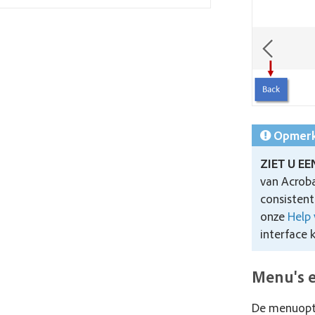
Opmerk
ZIET U E
van Acroba
consistent
onze
Help 
interface
Menu's 
De menuopti