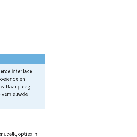
terde interface
loeiende en
rms. Raadpleeg
e vernieuwde
ubalk, opties in