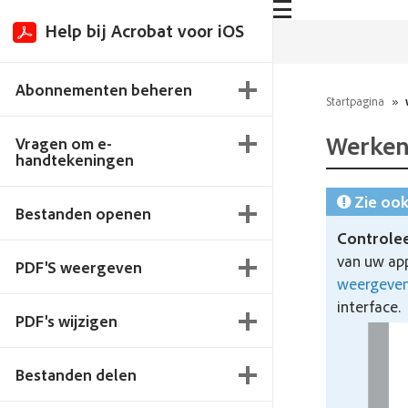
Help bij Acrobat voor iOS
Abonnementen beheren
Startpagina
»
Werken
Vragen om e-
handtekeningen
Zie oo
Bestanden openen
Controlee
van uw app
PDF'S weergeven
weergeven
interface.
PDF's wijzigen
Bestanden delen