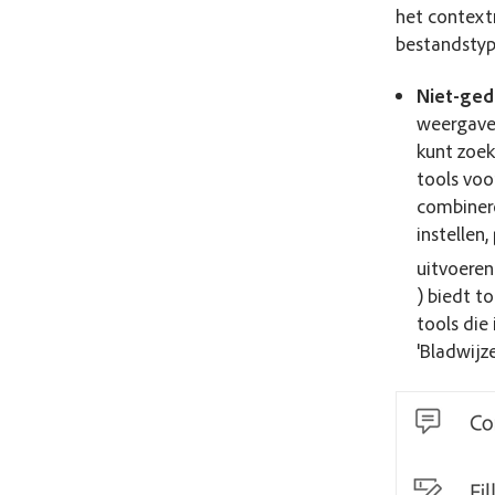
het context
bestandstyp
Niet-ged
weergave
kunt zoek
tools voo
combiner
instellen
uitvoere
) biedt t
tools die
'Bladwijz