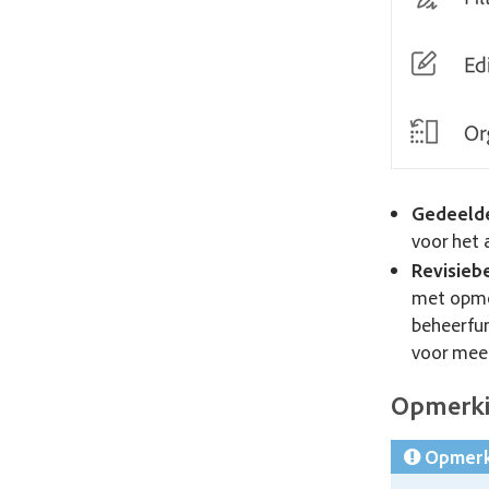
Gedeelde
voor het 
Revisieb
met opme
beheerfun
voor meer
Opmerk
Opmerk