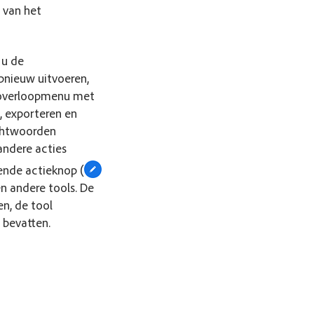
 van het
 u de
pnieuw uitvoeren,
n overloopmenu met
, exporteren en
achtwoorden
 andere acties
ende actieknop (
n andere tools. De
n, de tool
s bevatten.