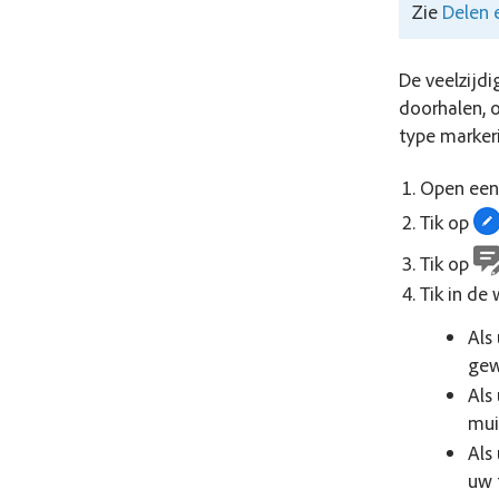
Zie
Delen 
De veelzijd
doorhalen, 
type marker
Open een
Tik op
Tik op
Tik in de
Als
gew
Als
mui
Als
uw 