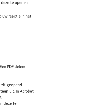
m deze te openen.
p uw reactie in het
 Een PDF delen:
ordt geopend.
taan
uit. In Acrobat
n.
om deze te