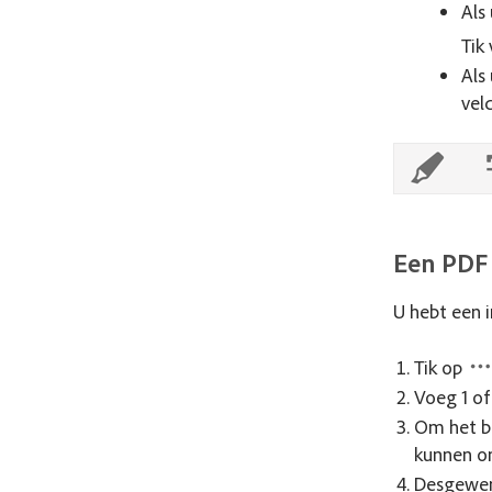
Als
Tik
Als
vel
Een PDF
U hebt een 
Tik op
Voeg 1 of
Om het be
kunnen o
Desgewens