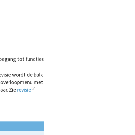
oegang tot functies
evisie wordt de balk
en overloopmenu met
aar. Zie
revisie