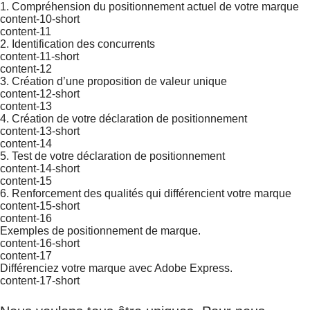
1. Compréhension du positionnement actuel de votre marque
content-10-short
content-11
2. Identification des concurrents
content-11-short
content-12
3. Création d’une proposition de valeur unique
content-12-short
content-13
4. Création de votre déclaration de positionnement
content-13-short
content-14
5. Test de votre déclaration de positionnement
content-14-short
content-15
6. Renforcement des qualités qui différencient votre marque
content-15-short
content-16
Exemples de positionnement de marque.
content-16-short
content-17
Différenciez votre marque avec Adobe Express.
content-17-short