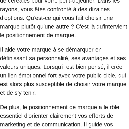
de céréales pour votre petit-déjeuner. Dans les
rayons, vous êtes confronté à des dizaines
d’options. Qu’est-ce qui vous fait choisir une
marque plutôt qu’une autre ? C’est là qu’intervient
le positionnement de marque.
Il aide votre marque à se démarquer en
définissant sa personnalité, ses avantages et ses
valeurs uniques. Lorsqu’il est bien pensé, il crée
un lien émotionnel fort avec votre public cible, qui
est alors plus susceptible de choisir votre marque
et de s’y tenir.
De plus, le positionnement de marque a le rôle
essentiel d’orienter clairement vos efforts de
marketing et de communication. Il guide vos