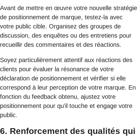
Avant de mettre en œuvre votre nouvelle stratégie
de positionnement de marque, testez-la avec
votre public cible. Organisez des groupes de
discussion, des enquêtes ou des entretiens pour
recueillir des commentaires et des réactions.
Soyez particulièrement attentif aux réactions des
clients pour évaluer la résonance de votre
déclaration de positionnement et vérifier si elle
correspond à leur perception de votre marque. En
fonction du feedback obtenu, ajustez votre
positionnement pour qu’il touche et engage votre
public.
6. Renforcement des qualités qui