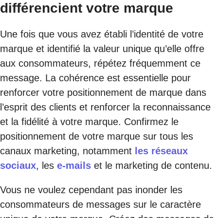
différencient votre marque
Une fois que vous avez établi l’identité de votre
marque et identifié la valeur unique qu’elle offre
aux consommateurs, répétez fréquemment ce
message. La cohérence est essentielle pour
renforcer votre positionnement de marque dans
l’esprit des clients et renforcer la reconnaissance
et la fidélité à votre marque. Confirmez le
positionnement de votre marque sur tous les
canaux marketing, notamment
les réseaux
sociaux
, les
e-mails
et le marketing de contenu.
Vous ne voulez cependant pas inonder les
consommateurs de messages sur le caractère