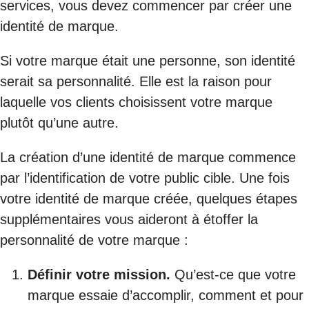
services, vous devez commencer par créer une
identité de marque.
Si votre marque était une personne, son identité
serait sa personnalité. Elle est la raison pour
laquelle vos clients choisissent votre marque
plutôt qu’une autre.
La création d’une identité de marque commence
par l’identification de votre public cible. Une fois
votre identité de marque créée, quelques étapes
supplémentaires vous aideront à étoffer la
personnalité de votre marque :
Définir votre mission.
Qu’est-ce que votre
marque essaie d’accomplir, comment et pour