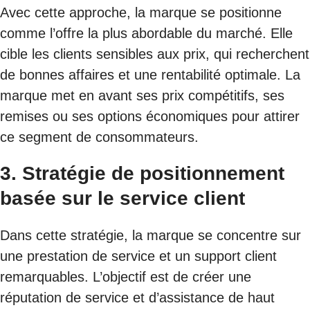
Avec cette approche, la marque se positionne
comme l’offre la plus abordable du marché. Elle
cible les clients sensibles aux prix, qui recherchent
de bonnes affaires et une rentabilité optimale. La
marque met en avant ses prix compétitifs, ses
remises ou ses options économiques pour attirer
ce segment de consommateurs.
3. Stratégie de positionnement
basée sur le service client
Dans cette stratégie, la marque se concentre sur
une prestation de service et un support client
remarquables. L’objectif est de créer une
réputation de service et d’assistance de haut