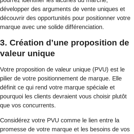
développer des arguments de vente uniques et
découvrir des opportunités pour positionner votre
marque avec une solide différenciation.
3. Création d’une proposition de
valeur unique
Votre proposition de valeur unique (PVU) est le
pilier de votre positionnement de marque. Elle
définit ce qui rend votre marque spéciale et
pourquoi les clients devraient vous choisir plutôt
que vos concurrents.
Considérez votre PVU comme le lien entre la
promesse de votre marque et les besoins de vos