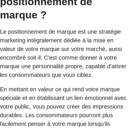
positionnement de
marque ?
Le positionnement de marque est une stratégie
marketing intégralement dédiée à la mise en
valeur de votre marque sur votre marché, aussi
encombré soit-il. C’est comme donner à votre
marque une personnalité propre, capable d’attirer
les consommateurs que vous ciblez.
En mettant en valeur ce qui rend votre marque
spéciale et en établissant un lien émotionnel avec
votre public, vous pouvez créer des impressions
durables. Les consommateurs pourront plus
facilement penser à votre marque lorsqu’ils