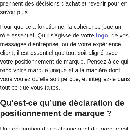
prennent des décisions d’achat et revenir pour en
savoir plus.
Pour que cela fonctionne, la cohérence joue un
rôle essentiel. Qu’il s’agisse de votre
logo
, de vos
messages d’entreprise, ou de votre expérience
client, il est essentiel que tout soit aligné avec
votre positionnement de marque. Pensez à ce qui
rend votre marque unique et à la manière dont
vous voulez qu’elle soit perçue, et intégrez-le dans
tout ce que vous faites.
Qu’est-ce qu’une déclaration de
positionnement de marque ?
Une déclaration de positionnement de marque est