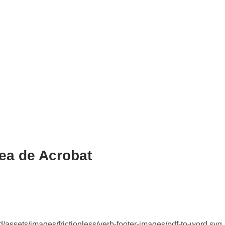
nea de Acrobat
/assets/images/frictionless/verb-footer-images/pdf-to-word.svg