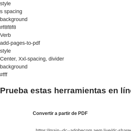
style
s spacing
background
#f8f8f8
Verb
add-pages-to-pdf
style
Center, Xxl-spacing, divider
background
#fff
Prueba estas herramientas en lí
Convertir a partir de PDF
https://main--dc--adobecom.aem.live/dc-shared