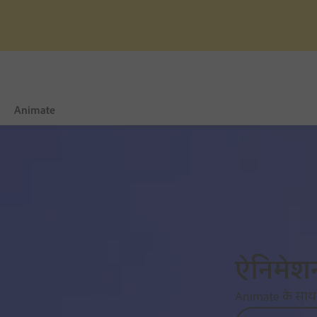
Animate
Overview
नया क्या है
सीखें और मदद पाएँ
मुफ़्त ट्रायल
ऐनिमेशन
अभी खरीदें
Animate के साथ क